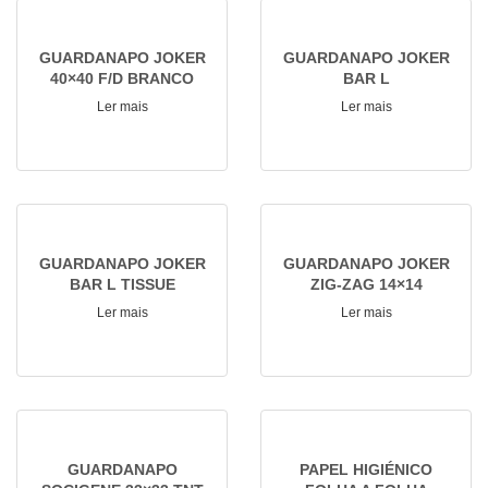
GUARDANAPO JOKER
GUARDANAPO JOKER
40×40 F/D BRANCO
BAR L
Ler mais
Ler mais
GUARDANAPO JOKER
GUARDANAPO JOKER
BAR L TISSUE
ZIG-ZAG 14×14
Ler mais
Ler mais
GUARDANAPO
PAPEL HIGIÉNICO