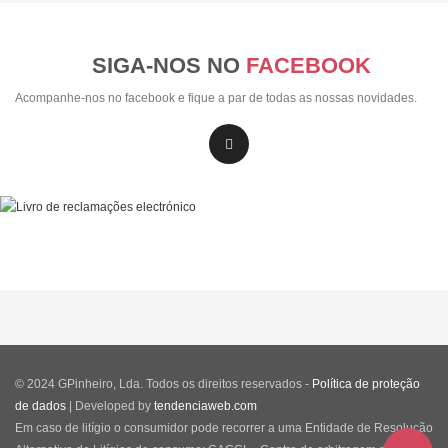
SIGA-NOS NO
FACEBOOK
Acompanhe-nos no facebook e fique a par de todas as nossas novidades.
© 2024 GPinheiro, Lda. Todos os direitos reservados -
Política de proteção
de dados
| Developed by
tendenciaweb.com
Em caso de litígio o consumidor pode recorrer a uma Entidade de Resolução