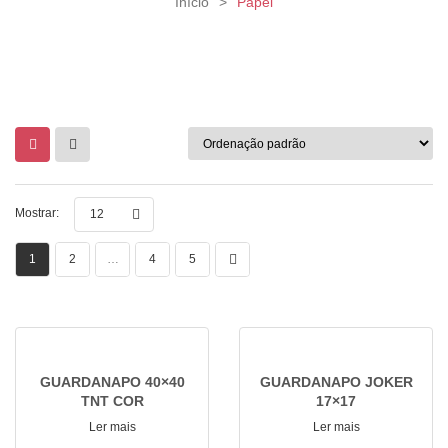
Início
>
Papel
Mostrar:
12
1
2
…
4
5
GUARDANAPO 40×40
GUARDANAPO JOKER
TNT COR
17×17
Ler mais
Ler mais