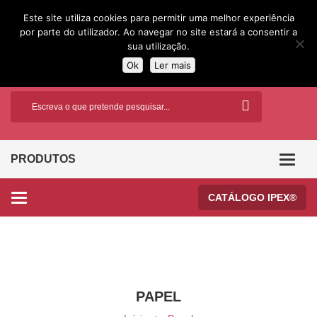
Este site utiliza cookies para permitir uma melhor experiência
por parte do utilizador. Ao navegar no site estará a consentir a
sua utilização.
Ok
Ler mais
PRODUTOS
Categor
CATÁLOGO IPEX®
Categories
PAPEL