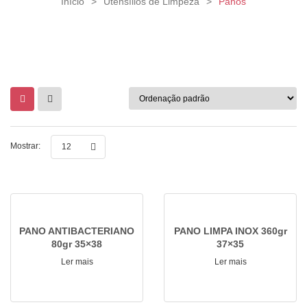
Início
>
Utensílios de Limpeza
>
Panos
Mostrar:
12
PANO ANTIBACTERIANO
PANO LIMPA INOX 360gr
80gr 35×38
37×35
Ler mais
Ler mais