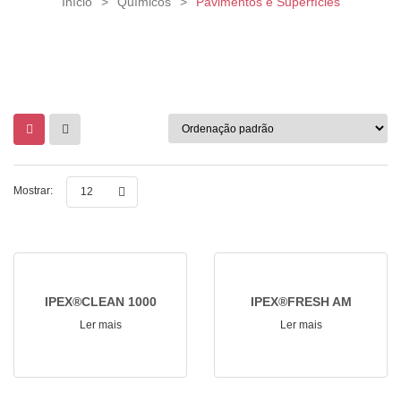
Início
>
Químicos
>
Pavimentos e Superfícies
Mostrar:
12
IPEX®CLEAN 1000
IPEX®FRESH AM
Ler mais
Ler mais