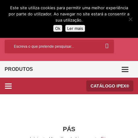
Este site utiliza cookies para permitir uma melhor experiência
por parte do utilizador. Ao navegar no site estará a consentir a
sua utilização.
Ok
Ler mais
PRODUTOS
Categor
CATÁLOGO IPEX®
Categories
PÁS