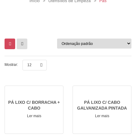
Início
>
Utensílios de Limpeza
>
Pás
Mostrar:
12
PÁ LIXO C/ BORRACHA +
PÁ LIXO C/ CABO
CABO
GALVANIZADA PINTADA
Ler mais
Ler mais