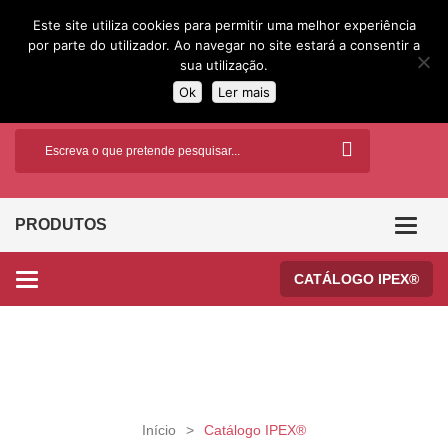
Este site utiliza cookies para permitir uma melhor experiência
por parte do utilizador. Ao navegar no site estará a consentir a
sua utilização.
Ok
Ler mais
PRODUTOS
Categor
CATÁLOGO IPEX®
Categories
Início
>
Catálogo IPEX®