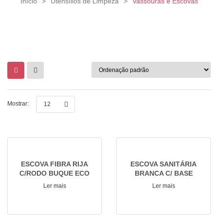
Início
>
Utensílios de Limpeza
>
Vassouras e Escovas
Mostrar:
12
ESCOVA FIBRA RIJA
ESCOVA SANITÁRIA
C/RODO BUQUE ECO
BRANCA C/ BASE
Ler mais
Ler mais