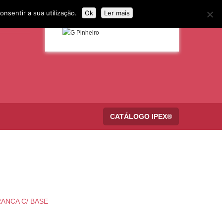
onsentir a sua utilização.
Ok
Ler mais
CATÁLOGO IPEX®
RANCA C/ BASE