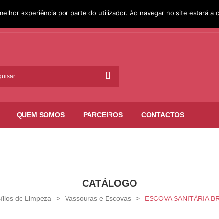
melhor experiência por parte do utilizador. Ao navegar no site estará a c
QUEM SOMOS
PARCEIROS
CONTACTOS
CATÁLOGO
ílios de Limpeza
>
Vassouras e Escovas
>
ESCOVA SANITÁRIA B