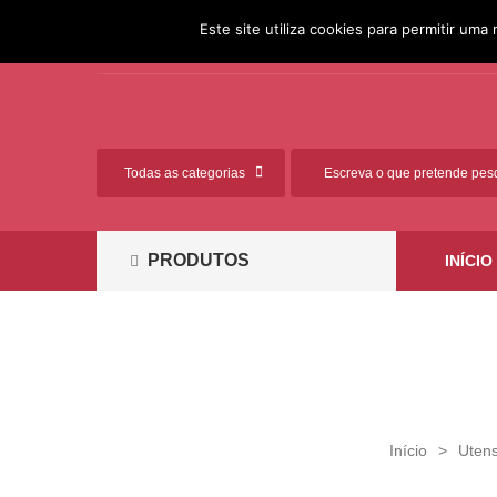
[351] 261 812 881 (Chamada
Ligue-nos:
Este site utiliza cookies para permitir uma 
para a rede fixa nacional)
PRODUTOS
INÍCIO
Início
>
Utens