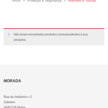
Início
>
Proteção e Segurança
>
Aventais e Toucas
Não foram encontrados produtos correspondentes à sua
pesquisa.
MORADA
Rua da Indústria n 2
Sobreiro
2640-578 Mafra