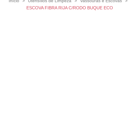
Início
>
Utensílios de Limpeza
>
Vassouras e Escovas
>
ESCOVA FIBRA RIJA C/RODO BUQUE ECO