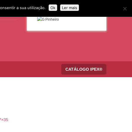
onsentir a sua utilização.
Ok
Ler mais
CATÁLOGO IPEX®
7×35