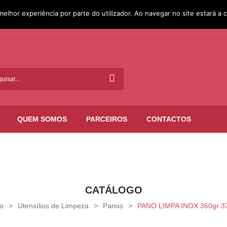
melhor experiência por parte do utilizador. Ao navegar no site estará a c
QUEM SOMOS
PARCEIROS
CONTACTOS
CATÁLOGO
io
>
Utensílios de Limpeza
>
Panos
>
PANO LIMPA INOX 360gr 3