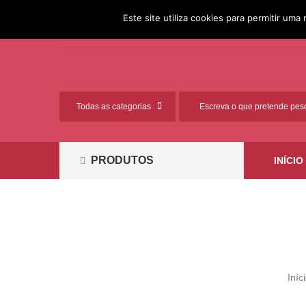
[351] 261 812 881 (Chamada
Ligue-nos:
Este site utiliza cookies para permitir uma 
para a rede fixa nacional)
PRODUTOS
INÍCIO
Iníc