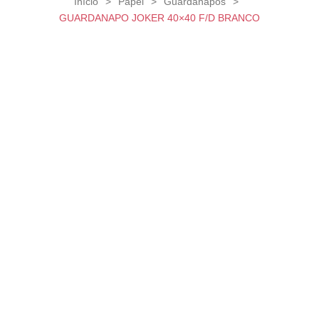
Início
>
Papel
>
Guardanapos
>
GUARDANAPO JOKER 40×40 F/D BRANCO