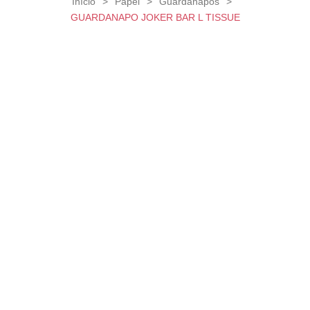
Início
>
Papel
>
Guardanapos
>
GUARDANAPO JOKER BAR L TISSUE