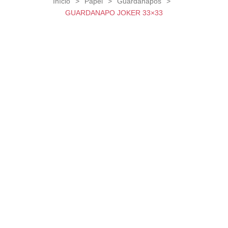
Início
>
Papel
>
Guardanapos
>
GUARDANAPO JOKER 33×33