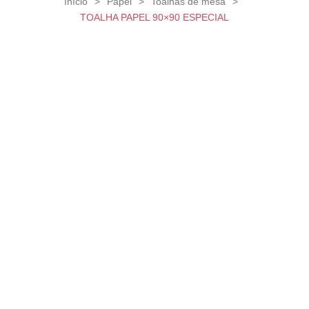
Início
>
Papel
>
Toalhas de mesa
>
TOALHA PAPEL 90×90 ESPECIAL