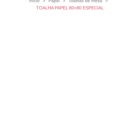
Início
>
Papel
>
Toalhas de mesa
>
TOALHA PAPEL 80×80 ESPECIAL