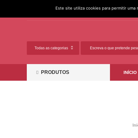
[351] 261 812 881 (Chamada
Ligue-nos:
Este site utiliza cookies para permitir uma 
para a rede fixa nacional)
PRODUTOS
INÍCIO
Iní