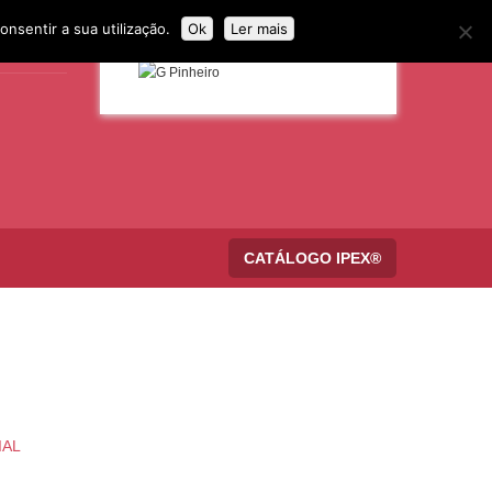
onsentir a sua utilização.
Ok
Ler mais
CATÁLOGO IPEX®
IAL