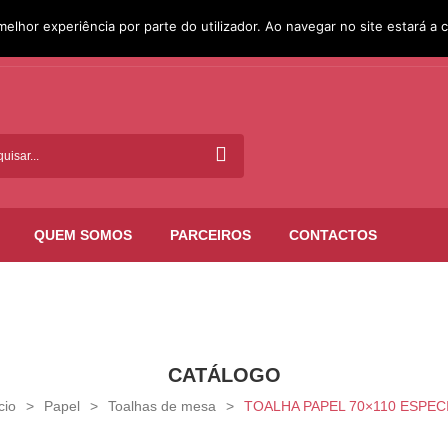
melhor experiência por parte do utilizador. Ao navegar no site estará a c
QUEM SOMOS
PARCEIROS
CONTACTOS
CATÁLOGO
cio
>
Papel
>
Toalhas de mesa
>
TOALHA PAPEL 70×110 ESPEC