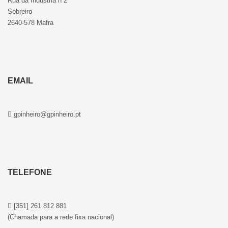
Rua da Indústria n 2
Sobreiro
2640-578 Mafra
EMAIL
gpinheiro@gpinheiro.pt
TELEFONE
[351] 261 812 881
(Chamada para a rede fixa nacional)