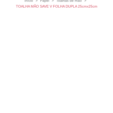
Início
>
Papel
>
Toalhas de mão
>
TOALHA MÃO SAVE V FOLHA DUPLA 25cmx25cm