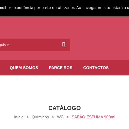
melhor experiência por parte do utilizador. Ao navegar no site estará a c
QUEM SOMOS
PARCEIROS
CONTACTOS
CATÁLOGO
Início
>
Químicos
>
WC
>
SABÃO ESPUMA 900ml