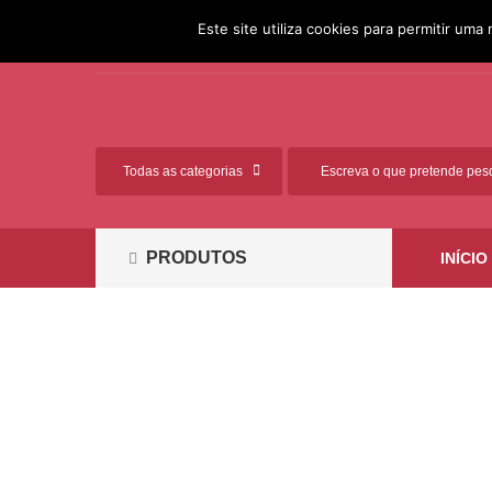
[351] 261 812 881 (Chamada
Ligue-nos:
Este site utiliza cookies para permitir uma 
para a rede fixa nacional)
PRODUTOS
INÍCIO