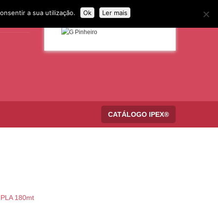
onsentir a sua utilização.
Ok
Ler mais
CATÁLOGO IPEX®
PLA 180mt