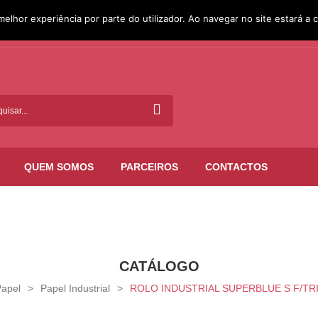
melhor experiência por parte do utilizador. Ao navegar no site estará a c
QUEM SOMOS
PARCEIROS
CONTACTOS
CATÁLOGO
apel
>
Papel Industrial
>
ROLO INDUSTRIAL SUPERBLUE S F/TRI