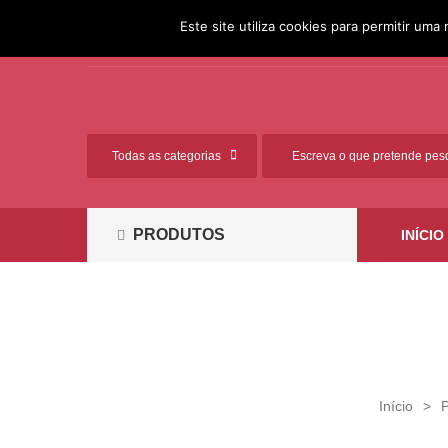
[351] 261 812 881 (Chamada
Ligue-nos:
Este site utiliza cookies para permitir uma 
para a rede fixa nacional)
PRODUTOS
INÍCIO
Início
>
P