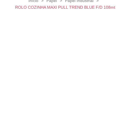
Início
>
Papel
>
Papel Industrial
>
ROLO COZINHA MAXI PULL TREND BLUE F/D 108mt