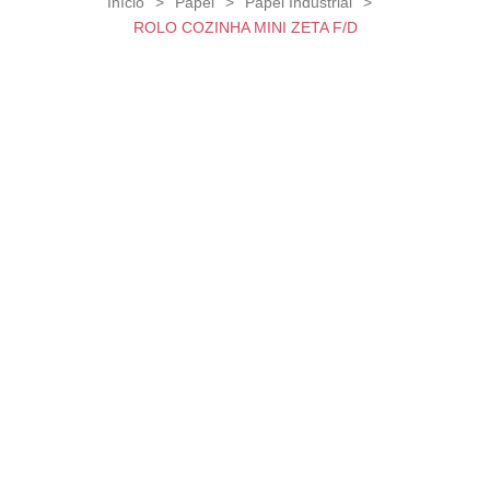
Início
>
Papel
>
Papel Industrial
>
ROLO COZINHA MINI ZETA F/D