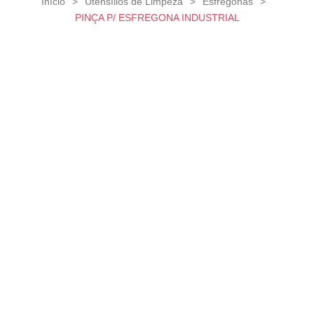
Início
>
Utensílios de Limpeza
>
Esfregonas
>
PINÇA P/ ESFREGONA INDUSTRIAL