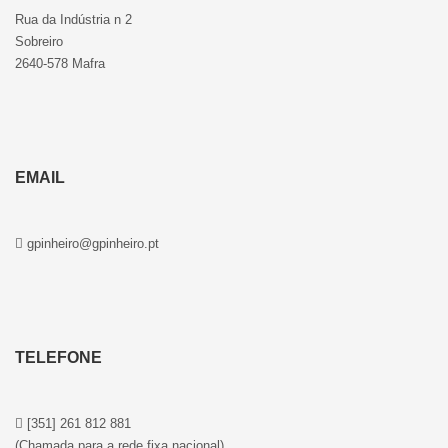
Rua da Indústria n 2
Sobreiro
2640-578 Mafra
EMAIL
gpinheiro@gpinheiro.pt
TELEFONE
[351] 261 812 881
(Chamada para a rede fixa nacional)