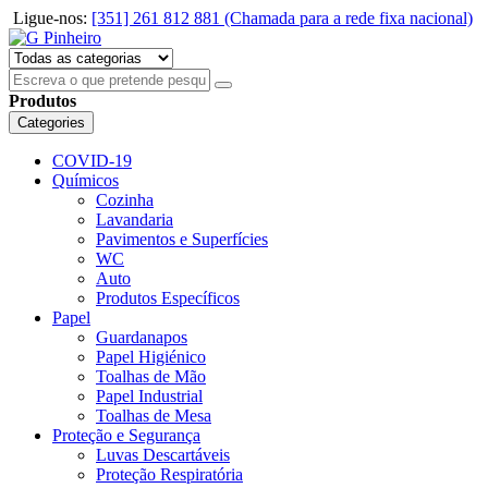
Ligue-nos:
[351] 261 812 881 (Chamada para a rede fixa nacional)
Produtos
Categories
COVID-19
Químicos
Cozinha
Lavandaria
Pavimentos e Superfícies
WC
Auto
Produtos Específicos
Papel
Guardanapos
Papel Higiénico
Toalhas de Mão
Papel Industrial
Toalhas de Mesa
Proteção e Segurança
Luvas Descartáveis
Proteção Respiratória