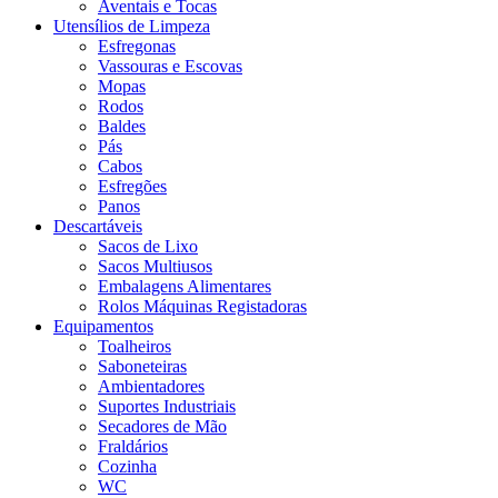
Aventais e Tocas
Utensílios de Limpeza
Esfregonas
Vassouras e Escovas
Mopas
Rodos
Baldes
Pás
Cabos
Esfregões
Panos
Descartáveis
Sacos de Lixo
Sacos Multiusos
Embalagens Alimentares
Rolos Máquinas Registadoras
Equipamentos
Toalheiros
Saboneteiras
Ambientadores
Suportes Industriais
Secadores de Mão
Fraldários
Cozinha
WC