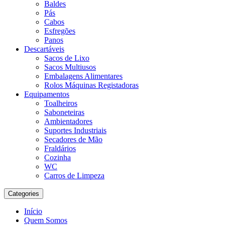
Baldes
Pás
Cabos
Esfregões
Panos
Descartáveis
Sacos de Lixo
Sacos Multiusos
Embalagens Alimentares
Rolos Máquinas Registadoras
Equipamentos
Toalheiros
Saboneteiras
Ambientadores
Suportes Industriais
Secadores de Mão
Fraldários
Cozinha
WC
Carros de Limpeza
Categories
Início
Quem Somos