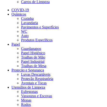
Carros de Limpeza
COVID-19
Químicos
Cozinha
Lavandaria
Pavimentos e Superfícies
WC
Auto
Produtos Específicos
Papel
Guardanapos
Papel Higiénico
Toalhas de Mão
Papel Industrial
Toalhas de Mesa
Proteção e Segurança
Luvas Descartáveis
Proteção Respiratória
Aventais e Tocas
Utensílios de Limpeza
Esfregonas
Vassouras e Escovas
Mopas
Rodos