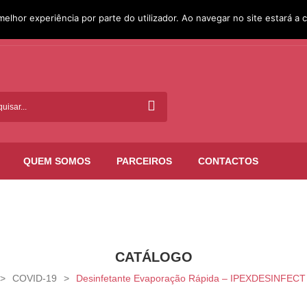
melhor experiência por parte do utilizador. Ao navegar no site estará a c
QUEM SOMOS
PARCEIROS
CONTACTOS
CATÁLOGO
>
COVID-19
>
Desinfetante Evaporação Rápida – IPEXDESINFECT 