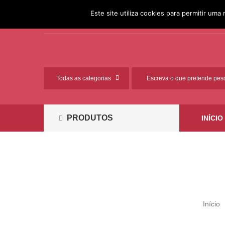
[351] 261 812 881 (Chamada
Ligue-nos:
Este site utiliza cookies para permitir uma 
para a rede fixa nacional)
PRODUTOS
INÍCIO
Início