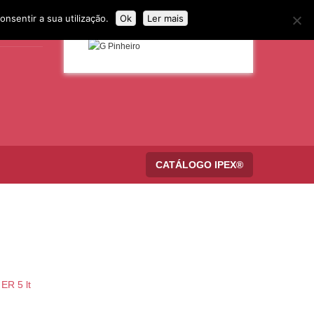
onsentir a sua utilização.
Ok
Ler mais
CATÁLOGO IPEX®
ER 5 lt