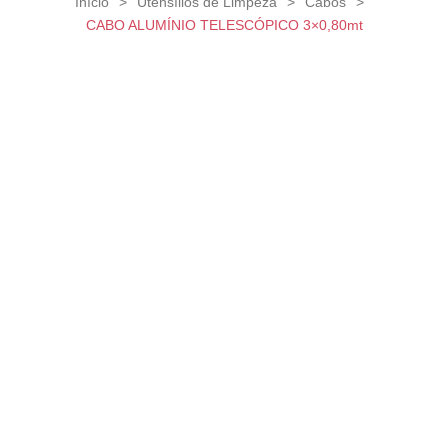
Início
>
Utensílios de Limpeza
>
Cabos
>
CABO ALUMÍNIO TELESCÓPICO 3×0,80mt