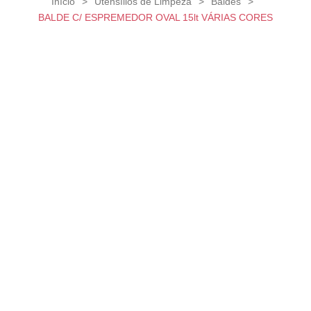
Início
>
Utensílios de Limpeza
>
Baldes
>
BALDE C/ ESPREMEDOR OVAL 15lt VÁRIAS CORES