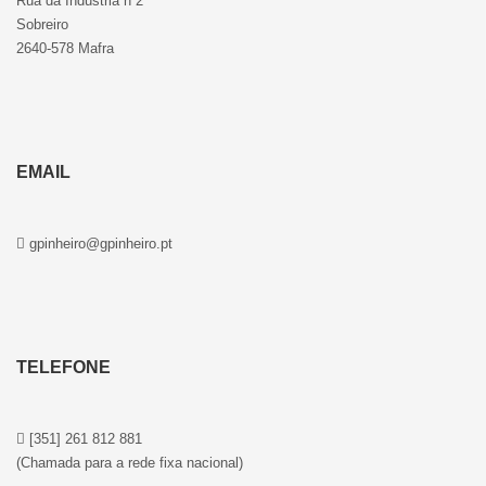
Rua da Indústria n 2
Sobreiro
2640-578 Mafra
EMAIL
gpinheiro@gpinheiro.pt
TELEFONE
[351] 261 812 881
(Chamada para a rede fixa nacional)