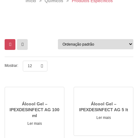
Início
>
Químicos
>
Produtos Específicos
Mostrar:
12
Álcool Gel –
Álcool Gel –
IPEXDESINFECT AG 100
IPEXDESINFECT AG 5 lt
ml
Ler mais
Ler mais